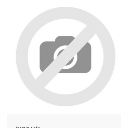
jasmin sirčo