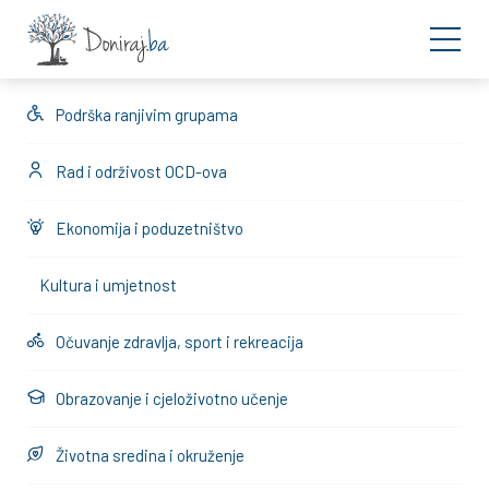
Podrška ranjivim grupama
Rad i održivost OCD-ova
Ekonomija i poduzetništvo
Kultura i umjetnost
Očuvanje zdravlja, sport i rekreacija
Obrazovanje i cjeloživotno učenje
Životna sredina i okruženje