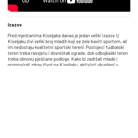
Izazov
Pred mještanima Kiseljaka danas je jedan veliki izazov. U
Kiseljaku živi veliki broj mladih koji se žele baviti sportom, ali
im nedostaju kvalitetni sportski tereni. Postojeći fudbalski
teren treba rasvjetu i dovreštak ograde, dok odbojkaški teren
treba obnovu pješčane podloge. Kako bi zadržali mlade i
promovirali zdrav život na Kiseljaku, aktivisti okupljeni u
Lokalnu grupu za razvoj Kiseljaka, žele dodatno postaviti i
workout park na otvorenom pored izvorišta mineralne vode,
te instalirati rasvjetu.
Rješenje
Kako bi mještani Kiseljaka uspjeli, potrebna im je naša
pomoć. Pomozimo mladima u Kiseljaku da urede sportske
terene i dobiju mogućnost za bavljenje sportom i zdravim
načinom života. Umjesto kafića, mladi Kiseljaka žele sport. Uz
našu pomoć njihova želja lako može postati stvarnost.