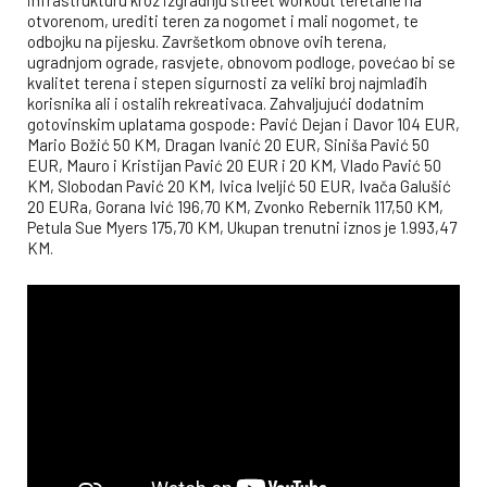
infrastrukturu kroz izgradnju street workout teretane na
otvorenom, urediti teren za nogomet i mali nogomet, te
odbojku na pijesku. Završetkom obnove ovih terena,
ugradnjom ograde, rasvjete, obnovom podloge, povećao bi se
kvalitet terena i stepen sigurnosti za veliki broj najmlađih
korisnika ali i ostalih rekreativaca. Zahvaljujući dodatnim
gotovinskim uplatama gospode: Pavić Dejan i Davor 104 EUR,
Mario Božić 50 KM, Dragan Ivanić 20 EUR, Siniša Pavić 50
EUR, Mauro i Kristijan Pavić 20 EUR i 20 KM, Vlado Pavić 50
KM, Slobodan Pavić 20 KM, Ivica Iveljić 50 EUR, Ivača Galušić
20 EURa, Gorana Ivić 196,70 KM, Zvonko Rebernik 117,50 KM,
Petula Sue Myers 175,70 KM, Ukupan trenutni iznos je 1.993,47
KM.