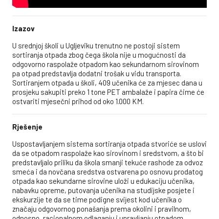
Izazov
U srednjoj školi u Ugljeviku trenutno ne postoji sistem
sortiranja otpada zbog čega škola nije u mogućnosti da
odgovorno raspolaže otpadom kao sekundarnom sirovinom
pa otpad predstavlja dodatni trošak u vidu transporta.
Sortiranjem otpada u školi, 409 učenika će za mjesec dana u
prosjeku sakupiti preko 1 tone PET ambalaže i papira čime će
ostvariti mjesečni prihod od oko 1.000 KM.
Rješenje
Uspostavljanjem sistema sortiranja otpada stvoriće se uslovi
da se otpadom raspolaže kao sirovinom i sredstvom, a što bi
predstavljalo priliku da škola smanji tekuće rashode za odvoz
smeća i da novčana sredstva ostvarena po osnovu prodatog
otpada kao sekundarne sirovine uloži u edukaciju učenika,
nabavku opreme, putovanja učenika na studijske posjete i
ekskurzije te da se time podigne svijest kod učenika o
značaju odgovornog ponašanja prema okolini i pravilnom,
odnosno, racionalnom odlaganju i upravljanju otpadom.