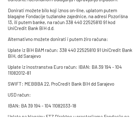
Donirati možete bilo koji iznos on-line, uplatom putem
blagajne Fondacije tuzlanske zajednice, na adresi Pozorišna
13, ili putem banke, na račun 338 440 22525810 91 kod
UniCredit Bank BiH d.d.
Alternativno možete donirati i putem žiro računa:
Uplate iz BiH BAM račun: 338 440 22525810 91 UniCredit Bank
BiH, dd Sarajevo
Uplate iz inostranstva Euro račun: IBAN: BA 39 194 - 104
11082012-81
SWIFT: MEBBBA 22, ProCredit Bank BiH dd Sarajevo
USD račun:
IBAN: BA 39 194 - 104 11082033-18
Uplate na blagajnu FTZ Direktno u prostorijama Fondacije na
adresi: Pozorišna 13, Tuzla.
Uplate direktno na transakcijski račun UG Korijeni-Ugljevik na
br. 5540020000077535 kod Naša banka a.d Bijeljina.