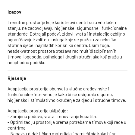
Izazov
Trenutne prostorije koje koriste ovi centri su u vrlo lošem
stanju, ne zadovoljavaju higijenske, sigurnosne i funkcionalne
standarde. Dotrajali podovi, zidovi, vrata i instalacije ozbiljno
ograničavaju kvalitetu usluga koje se pružaju za nekoliko
stotina djece, najmlađih korisnika centra. Osim toga,
neadekvatnost prostora otežava rad multidisciplinarnih
timova, logopeda, psihologa i drugih stručnjaka koji pružaju
neophodnu podršku.
Rješenje
Adaptacija prostorija obuhvata ključne građevinske i
funkcionalne intervencije kako bi se osiguralo sigurno,
higijensko i stimulativno okruženje za djecu i stručne timove.
Adaptacija prostorija uključuje:
- Zamjenu podova, vrata i renoviranje kupatila.
- Optimizaciju prostorija prema potrebama timova koji rade u
centrima.
- Nabavku didaktičkog materijala i namještaja kako bi se