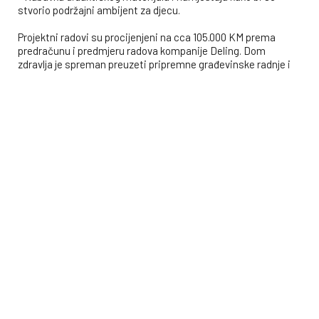
stvorio podržajni ambijent za djecu.
Projektni radovi su procijenjeni na cca 105.000 KM prema
predračunu i predmjeru radova kompanije Deling. Dom
zdravlja je spreman preuzeti pripremne građevinske radnje i
stručni nadzor nad radovima.
Dugoročni utjecaj/rezultati
Adaptacija će omogućiti djeci s poteškoćama u razvoju
pristup kvalitetnijoj zdravstvenoj zaštiti u sigurnom i
stimulativnom okruženju. Povećat će se kapacitet i
učinkovitost rada stručnih timova te omogućiti bolji razvoj i
socijalnu integraciju djece. Projekat će imati pozitivan utjecaj
na zajednicu, osiguravajući podršku najosjetljivijim
kategorijama stanovništva.