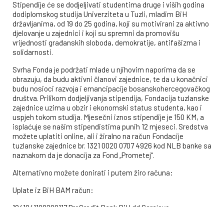
Stipendije će se dodjeljivati studentima druge i viših godina
dodiplomskog studija Univerziteta u Tuzli, mladim BiH
državljanima, od 19 do 25 godina, koji su motivirani za aktivno
djelovanje u zajednici i koji su spremni da promovišu
vrijednosti građanskih sloboda, demokratije, antifašizma i
solidarnosti.
Svrha Fonda je podržati mlade u njihovim naporima da se
obrazuju, da budu aktivni članovi zajednice, te da u konačnici
budu nosioci razvoja i emancipacije bosanskohercegovačkog
društva. Prilikom dodjeljivanja stipendija, Fondacija tuzlanske
zajednice uzima u obzir i ekonomski status studenta, kao i
uspjeh tokom studija. Mjesečni iznos stipendije je 150 KM, a
isplaćuje se našim stipendistima punih 12 mjeseci. Sredstva
možete uplatiti online, ali i žiralno na račun Fondacije
tuzlanske zajednice br. 1321 0020 0707 4926 kod NLB banke sa
naznakom da je donacija za Fond „Prometej“.
Alternativno možete donirati i putem žiro računa:
Uplate iz BiH BAM račun:
1941041108200117 ProCredit Bank BiH dd Sarajevo