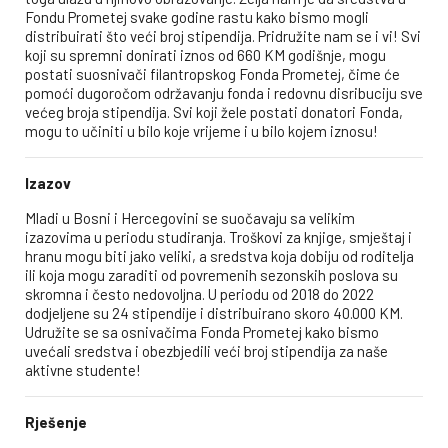
Fondu Prometej svake godine rastu kako bismo mogli
distribuirati što veći broj stipendija. Pridružite nam se i vi! Svi
koji su spremni donirati iznos od 660 KM godišnje, mogu
postati suosnivači filantropskog Fonda Prometej, čime će
pomoći dugoročom održavanju fonda i redovnu disribuciju sve
većeg broja stipendija. Svi koji žele postati donatori Fonda,
mogu to učiniti u bilo koje vrijeme i u bilo kojem iznosu!
Izazov
Mladi u Bosni i Hercegovini se suočavaju sa velikim
izazovima u periodu studiranja. Troškovi za knjige, smještaj i
hranu mogu biti jako veliki, a sredstva koja dobiju od roditelja
ili koja mogu zaraditi od povremenih sezonskih poslova su
skromna i često nedovoljna. U periodu od 2018 do 2022
dodjeljene su 24 stipendije i distribuirano skoro 40.000 KM.
Udružite se sa osnivačima Fonda Prometej kako bismo
uvećali sredstva i obezbjedili veći broj stipendija za naše
aktivne studente!
Rješenje