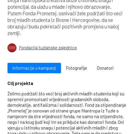
potencijal, da ulažu u mlade i njihovo obrazovanje.
Putem Fonda Prometej, osnivači žele podržati što veći
broj mladih studenta iz Bosne i Hercegovine, da se
obrazuju i budu pokretači pozitivnih promjena u našoj
zemlji.
Fondacija tuzlanske zajednice
Informacije o kampanji
Fotografije
Donatori
Cilj projekta
Želimo podržati što veći broj aktivnih mladih studenta koji su
spremni promovisati vrijednosti građanskih sloboda,
demokratije, antifašizma i solidarnosti. Fond za stipendiranje
„Prometej“ je osnovan od strane grupe filantropa iz Tuzle s
namjerom da šire vrijednosti fonda, ne samo na stipendiste,
nego i na krug ljudi koji im se priključe kao donatori fonda. Oni
vjeruju u istinsku snagu i potencijal aktivnih mladih i zbog
toga ulažu u njihovo obrazovanje. Želja nam je da sredstva u