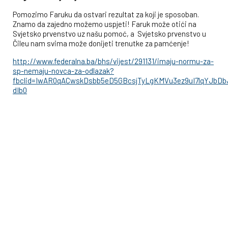
Pomozimo Faruku da ostvari rezultat za koji je sposoban.
Znamo da zajedno možemo uspjeti! Faruk može otići na
Svjetsko prvenstvo uz našu pomoć, a Svjetsko prvenstvo u
Čileu nam svima može donijeti trenutke za pamćenje!
http://www.federalna.ba/bhs/vijest/291131/imaju-normu-za-
sp-nemaju-novca-za-odlazak?
fbclid=IwAR0qACwskDsbb5eD5GBcsjTyLgKMVu3ez9uI7lqYJbDbJ2
dIb0