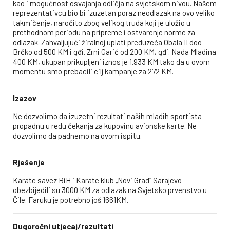
kao i mogućnost osvajanja odličja na svjetskom nivou. Našem
reprezentativcu bio bi izuzetan poraz neodlazak na ovo veliko
takmičenje, naročito zbog velikog truda koji je uložio u
prethodnom periodu na pripreme i ostvarenje norme za
odlazak. Zahvaljujući žiralnoj uplati preduzeća Obala II doo
Brčko od 500 KM i gđi. Zrni Garić od 200 KM, gđi. Nada Mladina
400 KM, ukupan prikupljeni iznos je 1.933 KM tako da u ovom
momentu smo prebacili cilj kampanje za 272 KM.
Izazov
Ne dozvolimo da izuzetni rezultati naših mladih sportista
propadnu u redu čekanja za kupovinu avionske karte. Ne
dozvolimo da padnemo na ovom ispitu.
Rješenje
Karate savez BiH i Karate klub „Novi Grad“ Sarajevo
obezbijedili su 3000 KM za odlazak na Svjetsko prvenstvo u
Čile. Faruku je potrebno još 1661KM.
Dugoročni utjecaj/rezultati