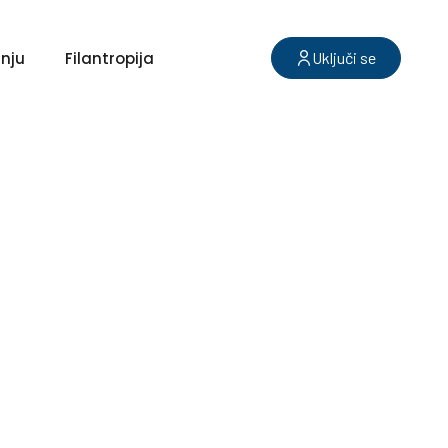
nju
Filantropija
Uključi se