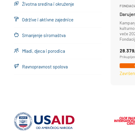
Životna sredina i okruženje
FONDACI
Darujem
Održive i aktivne zajednice
Kampanja
kulturn
veče 202
Smanjenje siromaštva
Fondaci
28.379
Mladi, djeca i porodica
Prikuplje
Ravnopravnost spolova
Završe