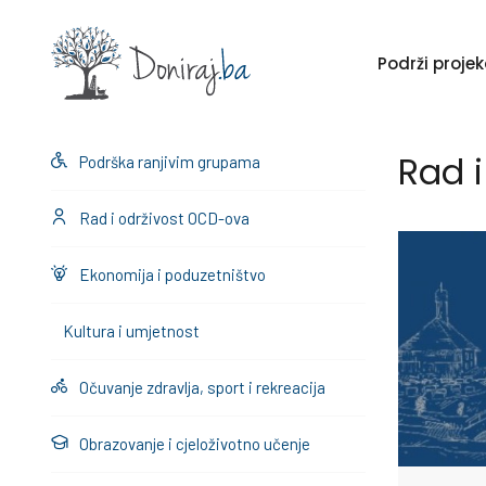
Podrži proj
Rad 
Podrška ranjivim grupama
Rad i održivost OCD-ova
Ekonomija i poduzetništvo
Kultura i umjetnost
Očuvanje zdravlja, sport i rekreacija
Obrazovanje i cjeloživotno učenje