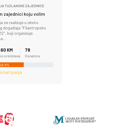
JA TUZLANSKE ZAJEDNICE
 zajednici koju volim
 se realizuje u okviru
og događaja "Filantropsko
2", koji organizuje
ja…
,60 KM
78
no sredstava
Donatora
56.8%
na kampanja