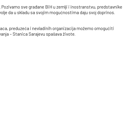
M. Pozivamo sve građane BiH u zemlji i inostranstvu, predstavnike
e volje da u skladu sa svojim mogućnostima daju svoj doprinos.
aca, preduzeća i nevladinih organizacija možemo omogućiti
anja – Stanica Sarajevu spašava živote.
2012-81
dresi: Pozorišna 13, Tuzla
” je nabavka terenskog vozila za nastavak pravovremenog i