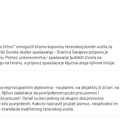
vo hitno!” omogućili bismo kupovinu terenskog kombi vozila za
mbi Gorske službe spašavanja – Stanica Sarajevo potpuno je
nu. Pomoć unesrećenima i spašavanje ljudskih života sa
na terenu, a prijevoz spasilaca je ključna uloga njihove misije.
nepristupačnim dijelovima - na planini, na skijalištu ili žičari, na
. Njihov zadatak je da povrijeđenom pruže prvu pomoć i
že preuzeti. Ostali su bez jednog od ukupno dva prevozna
e bilo povrjeđenih. Kako bi nastavili pružati pomoć, neophodno im
e standarde kvalitetnog terenskog vozila.