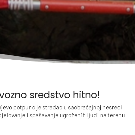
evozno sredstvo hitno!
jevo potpuno je stradao u saobraćajnoj nesreći
jelovanje i spašavanje ugroženih ljudi na terenu