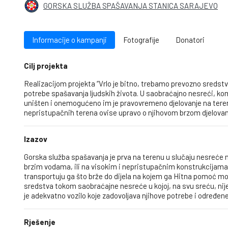
GORSKA SLUŽBA SPAŠAVANJA STANICA SARAJEVO
Informacije o kampanji
Fotografije
Donatori
Cilj projekta
Realizacijom projekta “Vrlo je bitno, trebamo prevozno sredst
potrebe spašavanja ljudskih života. U saobraćajno nesreći, ko
uništen i onemogućeno im je pravovremeno djelovanje na tere
nepristupačnih terena ovise upravo o njihovom brzom djelovanju 
Izazov
Gorska služba spašavanja je prva na terenu u slučaju nesreće na 
brzim vodama, ili na visokim i nepristupačnim konstrukcijama
transportuju ga što brže do dijela na kojem ga Hitna pomoć mo
sredstva tokom saobraćajne nesreće u kojoj, na svu sreću, nij
je adekvatno vozilo koje zadovoljava njihove potrebe i određen
Rješenje