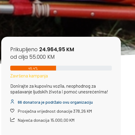
Prikupljeno
24.964,95 KM
od cilja 55.000 KM
45.4%
Završena kampanja
Donirajte za kupovinu vozila, neophodnog za
spašavanje ljudskih života i pomoć unesrećenima!
66 donatora je podržalo ovu organizaciju
Prosječna vrijednost donacije 378,26 KM
Najveća donacija 15.000,00 KM