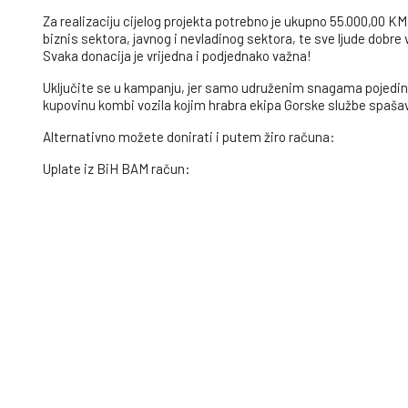
Za realizaciju cijelog projekta potrebno je ukupno 55.000,00 K
biznis sektora, javnog i nevladinog sektora, te sve ljude dobr
Svaka donacija je vrijedna i podjednako važna!
Uključite se u kampanju, jer samo udruženim snagama pojedin
kupovinu kombi vozila kojim hrabra ekipa Gorske službe spašav
Alternativno možete donirati i putem žiro računa:
Uplate iz BiH BAM račun:
1941041108200117 ProCredit Bank BiH dd Sarajevo
Uplate iz inostranstva Euro račun: IBAN: BA 39 194 - 104 1108
SWIFT: MEBBBA 22 ProCredit Bank BiH dd Sarajevo
USD račun: IBAN: BA 39 194 - 104 11082033-18
Uplate na blagajnu FTZ Direktno u prostorijama Fondacije na a
Dugoročni utjecaj/rezultati
Cilj projekta “Vrlo je bitno, trebamo prevozno sredstvo hitno!