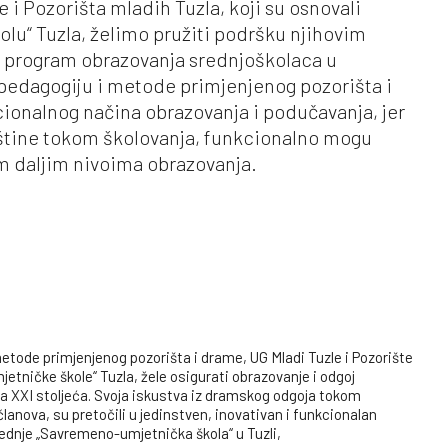
i Pozorišta mladih Tuzla, koji su osnovali
lu“ Tuzla, želimo pružiti podršku njihovim
n program obrazovanja srednjoškolaca u
pedagogiju i metode primjenjenog pozorišta i
cionalnog načina obrazovanja i podučavanja, jer
eštine tokom školovanja, funkcionalno mogu
vim daljim nivoima obrazovanja.
tode primjenjenog pozorišta i drame, UG Mladi Tuzle i Pozorište
etničke škole“ Tuzla, žele osigurati obrazovanje i odgoj
 XXI stoljeća. Svoja iskustva iz dramskog odgoja tokom
anova, su pretočili u jedinstven, inovativan i funkcionalan
rednje „Savremeno-umjetnička škola“ u Tuzli,