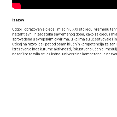
Izazov
Odgoj i obrazovanje djece i mladih u XXI stoljeću, vremenu teh
najzahtjevnijih zadataka savremenog doba, kako za djecu i mlade
sprovedena u evropskim okvirima, u kojima su učestvovale i ins
uticaj na razvoj čak pet od osam ključnih kompetencija za zan
izražavanje kroz kuturne aktivnosti, iskustveno učenje, međulj
pozorište razvija se još jedna, univerzalna kompetencija nazvana
emocionalnosti, empatije, refleksivnih spospobnosti, solidra
kompetencije će sticati polaznici Mješovite srednje „Savremeno
nastavnog obrazovnog programa u školskoj 2022/23. godini, pot
osnivači neprofitne organizacije i kao i sama škola, to je potr
na Doniraj.ba platformi, želimo obezbjediti inicijalna sredstva 
1.9.2022 do 31.8.2023. za troškove iznajmljivanja učioničkog pr
opreme za multimedijalnu učionicu.
Rješenje
Na osamnaesti rođendan Udruženja Mladi Tuzle i Pozorišta mlad
umjetničku školu“ Tuzla, želimo pružiti podršku njihovim napo