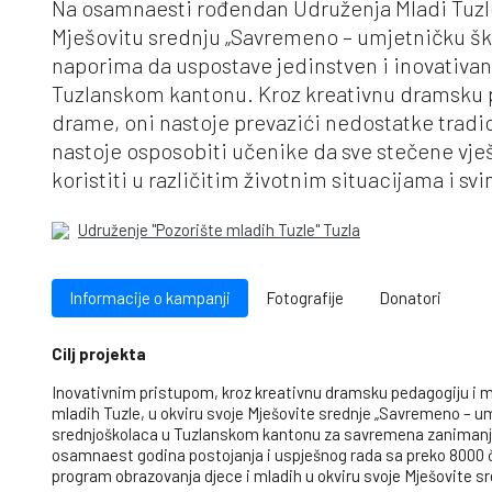
Na osamnaesti rođendan Udruženja Mladi Tuzle 
Mješovitu srednju „Savremeno – umjetničku ško
naporima da uspostave jedinstven i inovativa
Tuzlanskom kantonu. Kroz kreativnu dramsku 
drame, oni nastoje prevazići nedostatke tradi
nastoje osposobiti učenike da sve stečene vj
koristiti u različitim životnim situacijama i s
Udruženje "Pozorište mladih Tuzle" Tuzla
Informacije o kampanji
Fotografije
Donatori
Cilj projekta
Inovativnim pristupom, kroz kreativnu dramsku pedagogiju i me
mladih Tuzle, u okviru svoje Mješovite srednje „Savremeno – umj
srednjoškolaca u Tuzlanskom kantonu za savremena zanimanja
osamnaest godina postojanja i uspješnog rada sa preko 8000 čl
program obrazovanja djece i mladih u okviru svoje Mješovite s