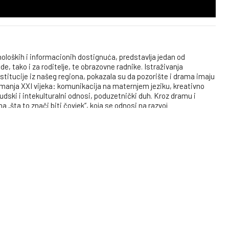
noloških i informacionih dostignuća, predstavlja jedan od
, tako i za roditelje, te obrazovne radnike. Istraživanja
titucije iz našeg regiona, pokazala su da pozorište i drama imaju
imanja XXI vijeka: komunikacija na maternjem jeziku, kreativno
udski i intekulturalni odnosi, poduzetnički duh. Kroz dramu i
 „šta to znači biti čovjek“, koja se odnosi na razvoj
nosti, odgovornog i ekološkog ponašanja. Sve navedene
-umjetničke škole“ u Tuzli! Ipak, za uspješnu realizaciju
rebna su značajna finansijska sredstva. Imajući u vidu da su
ebno osigurati sredstva kroz partnerstva i donacije. Kroz kampanju
u iznosu od 12.000,00 KM koja će se iskoristiti u periodu od
ostora, troškova režija i interneta, te nabavku informatičke
ih Tuzla, koji su osnovali Mješovitu srednju „Savremeno –
rima da uspostave jedinstven i inovativan program obrazovanja