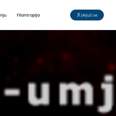
nju
Filantropija
Uključi se