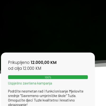
Prikupljeno
12.000,00 KM
od cilja 12.000 KM
100%
Uspješno završena kampanja
Podržite nesmetan rad i funkcionisanje Mješovite
srednje "Savremeno-umjetničke škole" Tuzla.
Omogućite djeci Tuzle kvalitetno i kreativno
obrazovanje!