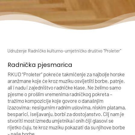
Udruženje Radničko kulturno-umjetničko društvo "Proleter"
Radnička pjesmarica
RKUD “Proleter” pokreće takmičenje za najbolje horske
aranžmane koje će kroz muziku osvijetliti borbe, patnje,
ali i nadu i zajedništvo radničke klase. Ne želimo samo
pjesme o prošlim vremenima radničkog pokreta –
tražimo kompozicije koje govore o današnjim
izazovima: nesigurnim radnim uslovima, niskim platama,
besparici, iseljavanju, borbi za dostojanstvo. Cilj nam je
stvoriti most između umjetnika i onih čiji glasovi se
rijetko čuju, te kroz muziku pokazati da su njihove borbe
– naše borbe.