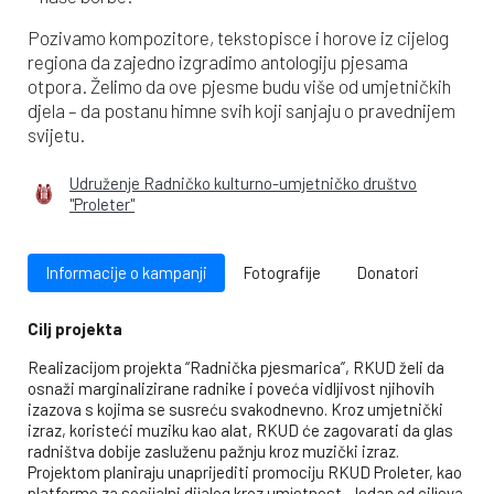
Pozivamo kompozitore, tekstopisce i horove iz cijelog
regiona da zajedno izgradimo antologiju pjesama
otpora. Želimo da ove pjesme budu više od umjetničkih
djela – da postanu himne svih koji sanjaju o pravednijem
svijetu.
Udruženje Radničko kulturno-umjetničko društvo
"Proleter"
Informacije o kampanji
Fotografije
Donatori
Cilj projekta
Realizacijom projekta “Radnička pjesmarica”, RKUD želi da
osnaži marginalizirane radnike i poveća vidljivost njihovih
izazova s kojima se susreću svakodnevno. Kroz umjetnički
izraz, koristeći muziku kao alat, RKUD će zagovarati da glas
radništva dobije zasluženu pažnju kroz muzički izraz.
Projektom planiraju unaprijediti promociju RKUD Proleter, kao
platforme za socijalni dijalog kroz umjetnost. Jedan od ciljeva