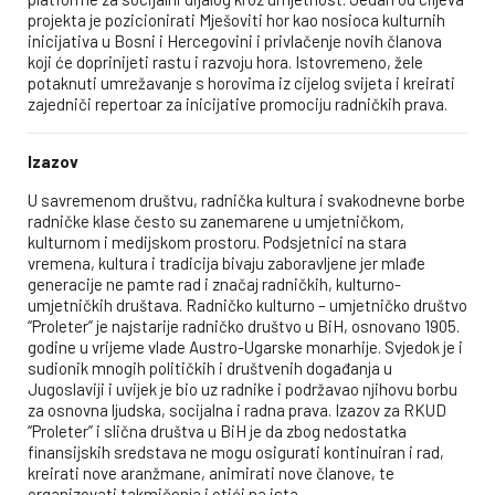
projekta je pozicionirati Mješoviti hor kao nosioca kulturnih
inicijativa u Bosni i Hercegovini i privlačenje novih članova
koji će doprinijeti rastu i razvoju hora. Istovremeno, žele
potaknuti umrežavanje s horovima iz cijelog svijeta i kreirati
zajedniči repertoar za inicijative promociju radničkih prava.
Izazov
U savremenom društvu, radnička kultura i svakodnevne borbe
radničke klase često su zanemarene u umjetničkom,
kulturnom i medijskom prostoru. Podsjetnici na stara
vremena, kultura i tradicija bivaju zaboravljene jer mlađe
generacije ne pamte rad i značaj radničkih, kulturno-
umjetničkih društava. Radničko kulturno – umjetničko društvo
“Proleter” je najstarije radničko društvo u BiH, osnovano 1905.
godine u vrijeme vlade Austro-Ugarske monarhije. Svjedok je i
sudionik mnogih političkih i društvenih događanja u
Jugoslaviji i uvijek je bio uz radnike i podržavao njihovu borbu
za osnovna ljudska, socijalna i radna prava. Izazov za RKUD
“Proleter” i slična društva u BiH je da zbog nedostatka
finansijskih sredstava ne mogu osigurati kontinuiran i rad,
kreirati nove aranžmane, animirati nove članove, te
organizovati takmičenja i otići na ista.