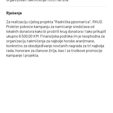
Rješenje
Za realizaciju cijelog projekta “Radnička pjesmarica”, RKUD
Proleter pokreće kampanju za namicanje sredstava od
lokalnih donatora kako bi proširili krug donatora i tako prikupili
ukupno 6.500,00 KM. Finansijska podrška im je neophodna za
organizaciju takmičenja za najbolje horske aranžmane,
konkretno za obezbjeđivanje novčanih nagrada za tri najbolja
rada, honorare za članove žirija, kao i za troškove promocije
kampanje i projekta.
Stoga pozivamo sve sugrađane u zemlji i inostranstvu,
predstavnike biznis sektora i sve ljude dobre volje da, u skladu
sa svojim mogućnostima, daju svoj doprinos kroz donaciju u
iznosu koji im najviše odgovara. Svaka donacija je vrijedna.
Svaka donacija će pomoći radu i djelovanju RKUD “Proleter”,
te organizaciju značajnog takmičenja za najbolje horske
aranžmane na temu radništva.
Donirati možete bilo koji iznos online, putem online
platforme za namicanje sredstava www.doniraj.ba, ili
na transakcijski račun RKUD “Proleter” Sarajevo –