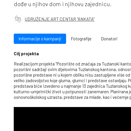
dođe u njihov dom i njihovu zajednicu.
UDRUŽENJE ART CENTAR "ANKATA"
Informacije o kampanji
Fotografije
Donatori
Cilj projekta
Realizacijom projekta “Pozorište od značaja za Tuzlanski kant
pozorišni sadržaji svim dijelovima Tuzlanskog kantona, odnosn
pozorišne predstave ni u kojem obliku nisu zastupljene više od 2
veliko zadovoljstvo koje gluma, glumci i predstave ostavljaju.
predstava biće izvedeno u najmanje 13 zajednica Tuzlanskog k
kulturno-umjetnički život u potpunosti zanemaren. Planirana je
osnovnoškolskog uzrasta, predstave za mlade, kao i večernje 