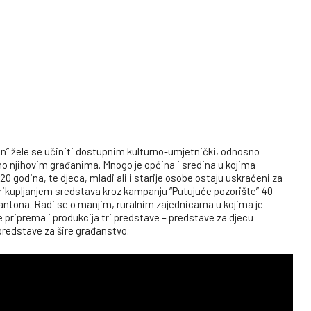
on” žele se učiniti dostupnim kulturno-umjetnički, odnosno
o njihovim građanima. Mnogo je općina i sredina u kojima
0 godina, te djeca, mladi ali i starije osobe ostaju uskraćeni za
 Prikupljanjem sredstava kroz kampanju “Putujuće pozorište” 40
antona. Radi se o manjim, ruralnim zajednicama u kojima je
 priprema i produkcija tri predstave – predstave za djecu
predstave za šire građanstvo.