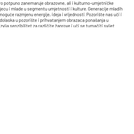
ro potpuno zanemaruje obrazovne, ali i kulturno-umjetničke
i djecu i mlade u segmentu umjetnosti i kulture. Generacije mladih
oguće razmjenu energije, ideja i vrijednosti. Pozorište nas uči i
u dolaska u pozorište i prihvatanjem obrazaca ponašanja u
vija senzibilitet za različite žanrove i uči se tumačiti svijet
ručju Tuzlanskog kantona sveden je na veće, urbane centre ovog
roj njih posjeduje infrastrukturu za izvođenje pozorišnih
e radi o prilično velikom novčanom iznosu, jedino zajedničkim
li Tuzlanski kanton.
mo stanovništvu manjih općina i ruralnih sredina dolazak
edstava koje će biti vlastita produkcija Udruženja “Art
 mlade i odrasle koje će biti izvođene u najmanje 13 lokalnih
sa lokalnim vlastima, s ciljem da ova ideja zaživi i postane
, druženja, kulturno-umjetničkih i ostalih društvenih zbivanja.