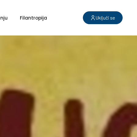
nju
Filantropija
Uključi se