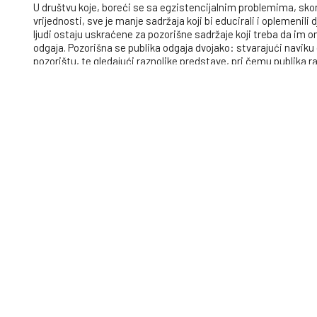
U društvu koje, boreći se sa egzistencijalnim problemima, sko
vrijednosti, sve je manje sadržaja koji bi educirali i oplemenil
ljudi ostaju uskraćene za pozorišne sadržaje koji treba da im om
odgaja. Pozorišna se publika odgaja dvojako: stvarajući navik
pozorištu, te gledajući raznolike predstave, pri čemu publika raz
putem tumačenja pozorišnh predstava. Pozorišni život na pod
kantona dok su manje sredine potpuno zanemarene, iako veliki b
predstava (društveni domovi, domovi kulture i sl.) Budući da s
snagama možemo ostvariti cilj koji je od velikog značaja za cije
Rješenje
Realizacijom kampanje i ideje “Putujuće pozorište” omogućiće
pozorišta u njihovu zajednicu, te potpuno besplatno gledanje pr
centarAnkata”. Udruženje će pripremiti tri predstave – za djecu,
zajednica Tuzlanskog kantona.
Realizacijom kampanje omogućit ćemo bolju saradnju Udruženja 
samoodrživa, te da Domovi kulture i sale postanu mjesta učenja
Alternativno možete donirati i putem žiro računa: