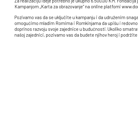
Za realizaciju ideje potrebno je ukupno 6.500,00 KM. Fondacija 
Kampanjom „Karta za obrazovanje“ na online platfomi www.donir
Pozivamo vas da se uključite u kampanju i da udruženim snag
omogućimo mladim Romima i Romkinjama da upišu i redovno poh
doprinos razvoju svoje zajednice u budućnosti. Ukoliko smatrat
našoj zajednici, pozivamo vas da budete njihov heroj i podržite 
jednake prilike i mogućnosti.
Alternativno možete donirati i putem žiro računa:
Uplate iz BiH BAM račun: 338 440 22525810 91 UniCredit Bank 
Uplate iz inostranstva Euro račun: IBAN: BA 39 338 440 4852
SWIFT: UNCRBA 22 UniCredit Bank BiH, dd Sarajevo
Uplate na blagajnu FTZ Direktno u prostorijama Fondacije na a
Dugoročni utjecaj/rezultati
Realizacija ovog značajnog projekta omogućit će da romska dje
završe srednju školu, kako bi postali nezavisni i u narednom per
jednake prilike i mogućnosti. Sada imamo priliku da im to obe