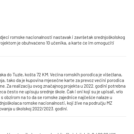
 djeci romske nacionalnosti nastavak i završetak srednjoškolskog
Projektom je obuhvaćeno 10 učenika, a karte će im omogućiti
ka do Tuzle, košta 72 KM. Većina romskih porodica je višečlana,
nja, tako da je kupovina mjesečne karte za prevoz većini porodica
e. Za realizaciju ovog značajnog projekta u 2022. godini potrebna
 često ne upisuju srednje škole. Čak i oni koji su je upisali, vrlo
, s obzirom na to da se romske zajednice najčešće nalaze u
njoškolaca romske nacionalnosti, koji žive na području MZ
ovanja u školskoj 2022/2023. godini.