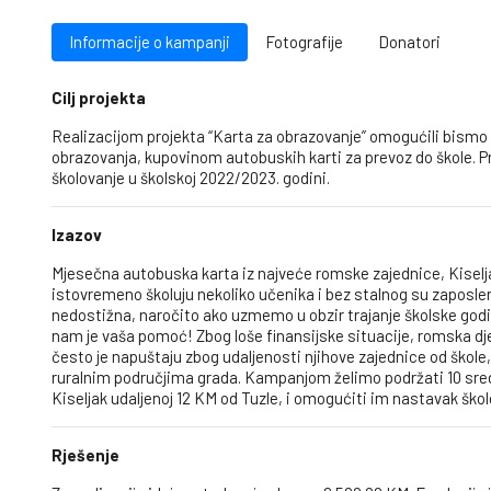
Informacije o kampanji
Fotografije
Donatori
Cilj projekta
Realizacijom projekta “Karta za obrazovanje” omogućili bismo
obrazovanja, kupovinom autobuskih karti za prevoz do škole. 
školovanje u školskoj 2022/2023. godini.
Izazov
Mjesečna autobuska karta iz najveće romske zajednice, Kiselja
istovremeno školuju nekoliko učenika i bez stalnog su zaposle
nedostižna, naročito ako uzmemo u obzir trajanje školske godin
nam je vaša pomoć! Zbog loše finansijske situacije, romska djeca
često je napuštaju zbog udaljenosti njihove zajednice od škole
ruralnim područjima grada. Kampanjom želimo podržati 10 sred
Kiseljak udaljenoj 12 KM od Tuzle, i omogućiti im nastavak škol
Rješenje