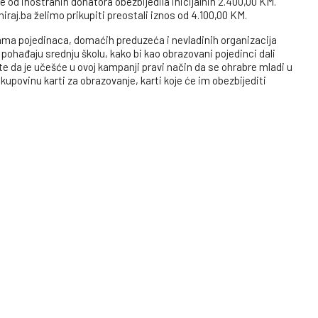
je od inostranih donatora obezbijedila inicijalnih 2.400,00 KM.
aj.ba želimo prikupiti preostali iznos od 4.100,00 KM.
ama pojedinaca, domaćih preduzeća i nevladinih organizacija
ađaju srednju školu, kako bi kao obrazovani pojedinci dali
e da je učešće u ovoj kampanji pravi način da se ohrabre mladi u
kupovinu karti za obrazovanje, karti koje će im obezbijediti
BiH, dd Sarajevo
5824 77
dresi: Pozorišna 13, Tuzla
ca nastave srednjoškolsko obrazovanje, sa krajnim ciljem da i
iodu dali vlastiti doprinos u razvoju zajednice. Djeca zaslužuju
zbijedimo.