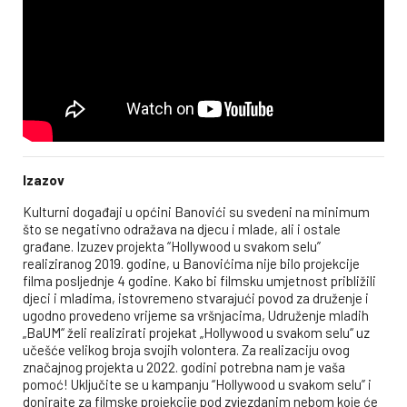
Izazov
Kulturni događaji u općini Banovići su svedeni na minimum
što se negativno odražava na djecu i mlade, ali i ostale
građane. Izuzev projekta “Hollywood u svakom selu”
realiziranog 2019. godine, u Banovićima nije bilo projekcije
filma posljednje 4 godine. Kako bi filmsku umjetnost približili
djeci i mladima, istovremeno stvarajući povod za druženje i
ugodno provedeno vrijeme sa vršnjacima, Udruženje mladih
„BaUM“ želi realizirati projekat „Hollywood u svakom selu“ uz
učešće velikog broja svojih volontera. Za realizaciju ovog
značajnog projekta u 2022. godini potrebna nam je vaša
pomoć! Uključite se u kampanju “Hollywood u svakom selu” i
donirajte za filmske projekcije pod zvjezdanim nebom koje će