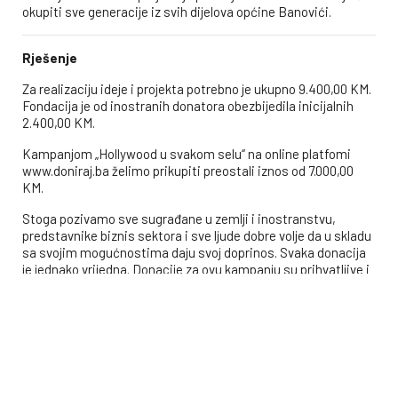
okupiti sve generacije iz svih dijelova općine Banovići.
Rješenje
Za realizaciju ideje i projekta potrebno je ukupno 9.400,00 KM.
Fondacija je od inostranih donatora obezbijedila inicijalnih
2.400,00 KM.
Kampanjom „Hollywood u svakom selu“ na online platfomi
www.doniraj.ba želimo prikupiti preostali iznos od 7.000,00
KM.
Stoga pozivamo sve sugrađane u zemlji i inostranstvu,
predstavnike biznis sektora i sve ljude dobre volje da u skladu
sa svojim mogućnostima daju svoj doprinos. Svaka donacija
je jednako vrijedna. Donacije za ovu kampanju su prihvatljive i
u materijalu i uslugama, prema konkretnim potrebama i
predmjeru i predračunu radova.
Alternativno možete donirati i putem žiro računa:
Uplate iz BiH BAM račun:
1941041108200117 ProCredit Bank BiH dd Sarajevo