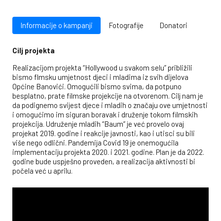
Informacije o kampanji
Fotografije
Donatori
Cilj projekta
Realizacijom projekta “Hollywood u svakom selu” približili
bismo flmsku umjetnost djeci i mladima iz svih dijelova
Općine Banovići. Omogućili bismo svima, da potpuno
besplatno, prate filmske projekcije na otvorenom. Cilj nam je
da podignemo svijest djece i mladih o značaju ove umjetnosti
i omogućimo im siguran boravak i druženje tokom filmskih
projekcija. Udruženje mladih “Baum” je već provelo ovaj
projekat 2019. godine i reakcije javnosti, kao i utisci su bili
više nego odlični. Pandemija Covid 19 je onemogućila
implementaciju projekta 2020. i 2021. godine. Plan je da 2022.
godine bude uspješno proveden, a realizacija aktivnosti bi
počela već u aprilu.