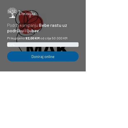
Podrži kampanju
Bebe rastu uz
podršku i ljubav
Prikupljeno
92,00 KM
od cilja 50.000 KM
0.2%
Doniraj online